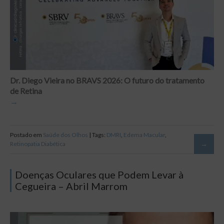
Dr. Diego Vieira no BRAVS 2026: O futuro do tratamento
de Retina
Postado em
Saúde dos Olhos
| Tags:
DMRI
,
Edema Macular
,
Retinopatia Diabética
Doenças Oculares que Podem Levar à
Cegueira – Abril Marrom