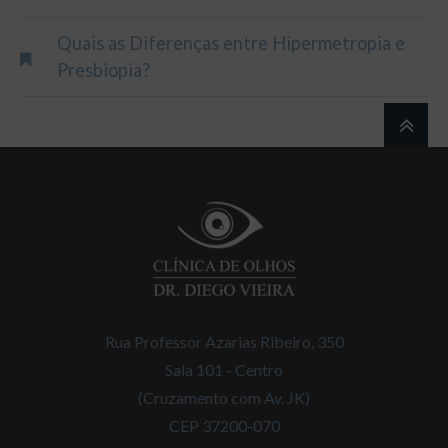
Quais as Diferenças entre Hipermetropia e
Presbiopia?
Rua Professor Azarias Ribeiro, 350
Sala 101 - Centro
(Cruzamento com Av. JK)
CEP 37200-070