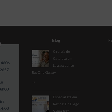
Blog
F
Cirurgia de
Catarata em
-4606
Lavras: Lente
-2657
RayOne Galaxy
ui
18h00
Especialista em
ira
Retina: Dr. Diego
17h00
Vieira traz