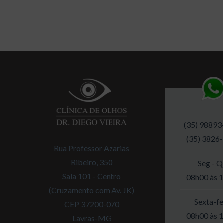
(35) 98893
(35) 3826
Rua Professor Azarias
Ribeiro, 350
Seg - Q
Sala 101 - Centro
08h00 às 
(Cruzamento com Av. JK)
Sexta-fe
CEP 37200-070
08h00 às 
Lavras-MG