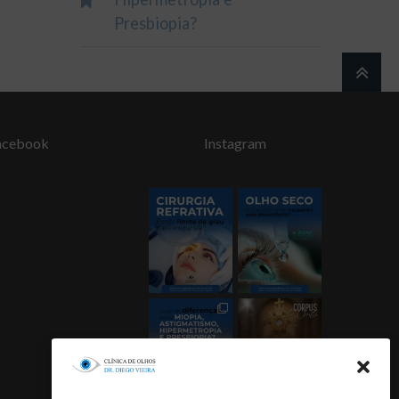
Presbiopia?
acebook
Instagram