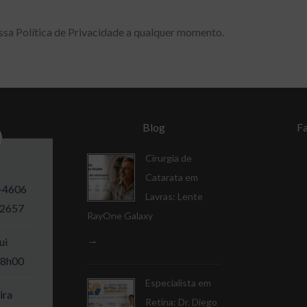
ossa Política de Privacidade a qualquer momento.
Blog
F
Cirurgia de
Catarata em
-4606
Lavras: Lente
-2657
RayOne Galaxy
ui
18h00
Especialista em
ira
Retina: Dr. Diego