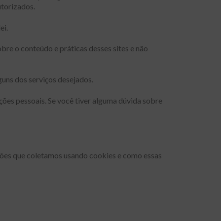
utorizados.
ei.
obre o conteúdo e práticas desses sites e não
guns dos serviços desejados.
ções pessoais. Se você tiver alguma dúvida sobre
mações que coletamos usando cookies e como essas