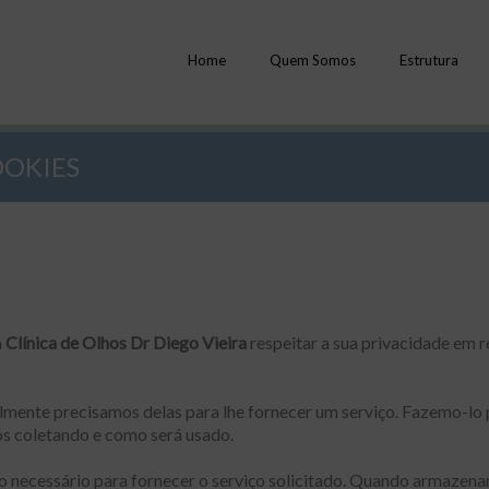
Home
Quem Somos
Estrutura
OOKIES
a
Clínica de Olhos Dr Diego Vieira
respeitar a sua privacidade em 
mente precisamos delas para lhe fornecer um serviço. Fazemo-lo p
 coletando e como será usado.
 necessário para fornecer o serviço solicitado. Quando armazen