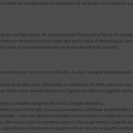
odem ser usadas pelos provedores de anúncios terceirizados par
do as configurações do seu navegador (consulte a Ajuda do navegad
 deste e de muitos outros sites que você visita. A desativação de
Portanto, é recomendável que você não desative os cookies.
necidos por terceiros confiáveis. A seção a seguir detalha quais
luções de análise mais difundidas e confiáveis da Web, para nos a
ear itens como quanto tempo você gasta no site e as páginas visi
ics, consulte a página oficial do Google Analytics.
e medir o uso deste site, para que possamos continuar produzindo c
isitadas, o que nos ajuda a entender como podemos melhorar o site
 alterações sutis na maneira como o site se apresenta. Quando ai
experiência consistente enquanto estiver no site, enquanto enten