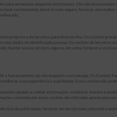
os ​​para armazenar pequenas informações. Eles são armazenados n
uncionar corretamente, torná-lo mais seguro, fornecer uma melhor 
 melhorado.
okies próprios e de terceiros para diversos fins. Os cookies primá
 seus dados de identificação pessoal. Os cookies de terceiros usa
ite, manter nossos serviços seguros, em suma, fornecer a você usu
tir o funcionamento do site enquanto você navega. Os Cookies Fu
 e melhorar a sua experiência e usabilidade. Esses cookies não pod
empenho ajudam a coletar informações, monitorar eventos e analisa
ações coletadas por esses cookies são utilizadas apenas para esse
eficácia da publicidade, fornecer um serviço mais relevante e anún