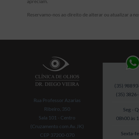
apreciam.
Reservamo-nos ao direito de alterar ou atualizar a n
(35) 98893
(35) 3826
Rua Professor Azarias
Ribeiro, 350
Seg - Q
Sala 101 - Centro
08h00 às 
(Cruzamento com Av. JK)
Sexta-fe
CEP 37200-070