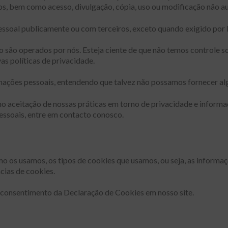
bos, bem como acesso, divulgação, cópia, uso ou modificação não a
soal publicamente ou com terceiros, exceto quando exigido por l
ão são operados por nós. Esteja ciente de que não temos controle s
s políticas de privacidade.
ormações pessoais, entendendo que talvez não possamos fornecer al
o aceitação de nossas práticas em torno de privacidade e informa
ssoais, entre em contacto conosco.
omo os usamos, os tipos de cookies que usamos, ou seja, as infor
cias de cookies.
 consentimento da Declaração de Cookies em nosso site.