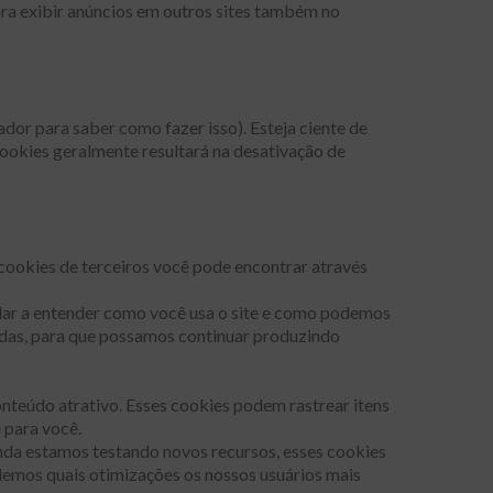
a exibir anúncios em outros sites também no
or para saber como fazer isso). Esteja ciente de
 cookies geralmente resultará na desativação de
 cookies de terceiros você pode encontrar através
judar a entender como você usa o site e como podemos
tadas, para que possamos continuar produzindo
onteúdo atrativo. Esses cookies podem rastrear itens
 para você.
nda estamos testando novos recursos, esses cookies
demos quais otimizações os nossos usuários mais