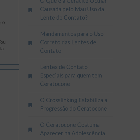
O Que é a Ceratite Ocular
Causada pelo Mau Uso da
Lente de Contato?
e
, o
Mandamentos para o Uso
Correto das Lentes de
/ou
ia
Contato
Lentes de Contato
Especiais para quem tem
Ceratocone
O Crosslinking Estabiliza a
Progressão do Ceratocone
O Ceratocone Costuma
Aparecer na Adolescência