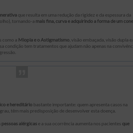
nerativa
que resulta em uma redução da rigidez e da espessura da
olho), tornando-a
mais fina, curva e adquirindo a forma de um con
as como a
Miopia e o Astigmatismo
, visão embaçada, visão dupla e
, essa condição tem tratamentos que ajudam não apenas na convivênc
gressão.
co e hereditário
bastante importante: quem apresenta casos na
 grau, têm mais predisposição de desenvolver esta doença.
m
pessoas alérgicas
e a sua ocorrência aumenta nos pacientes
que