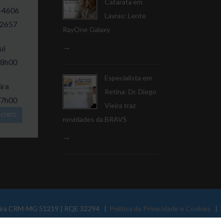
Catarata em
-4606
Lavras: Lente
-2657
RayOne Galaxy
ui
18h00
Especialista em
ira
Retina: Dr. Diego
17h00
Vieira traz
NTATO
novidades da BRAVS
 Vieira CRM-MG 51219 | RQE 32294 |
Política de Privacidade e Cookies
| 