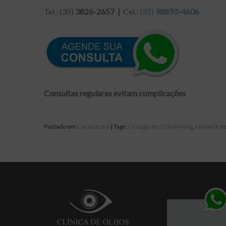
Tel.: (35)
3826-2657 |
Cel.:
(35)
98893-4606
Consultas regulares evitam complicações
Postado em
Ceratocone
| Tags:
Cirurgia de Crosslinking
,
Implante de