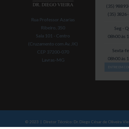
(35) 98893
(35) 3826
Rua Professor Azarias
Ribeiro, 350
Seg - Q
Sala 101 - Centro
08h00 às 
(Cruzamento com Av. JK)
Sexta-fe
CEP 37200-070
08h00 às 
Lavras-MG
ENTRE EM CO
© 2023 | Diretor Técnico: Dr. Diego César de Oliveira