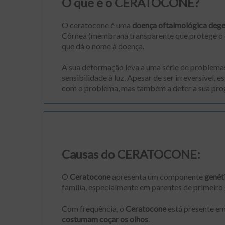
O que é o CERATOCONE?
O ceratocone é uma
doença
oftalmológica
dege
Córnea (membrana transparente que protege o 
que dá o nome à doença.
A sua deformação leva a uma série de problem
sensibilidade à luz. Apesar de ser irreversível
com o problema, mas também a deter a sua pro
Causas do CERATOCONE:
O
Ceratocone
apresenta um componente
genéti
família, especialmente em parentes de primeiro
Com frequência, o
Ceratocone
está presente e
costumam coçar os olhos
.