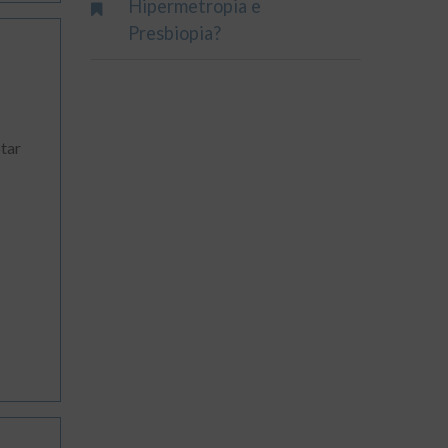
Hipermetropia e
Presbiopia?
tar