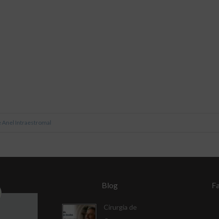
 Anel Intraestromal
Blog
F
Cirurgia de