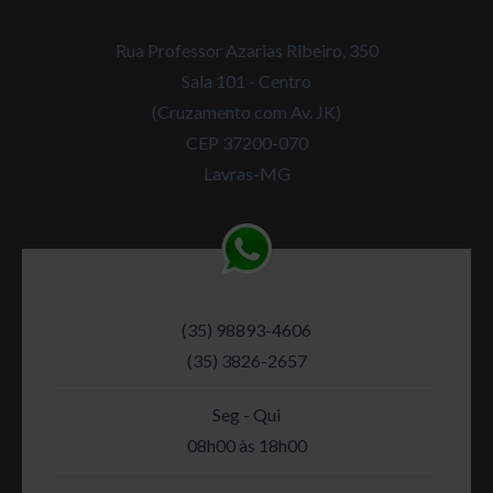
Rua Professor Azarias Ribeiro, 350
Sala 101 - Centro
(Cruzamento com Av. JK)
CEP 37200-070
Lavras-MG
(35) 98893-4606
(35) 3826-2657
Seg - Qui
08h00 às 18h00