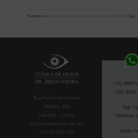
Postado em
exame ocular
,
exame de mapeamento de retina
| Tags:
(35) 98893
(35) 3826
Rua Professor Azarias
Ribeiro, 350
Seg - Q
Sala 101 - Centro
08h00 às 
(Cruzamento com Av. JK)
Sexta-fe
CEP 37200-070