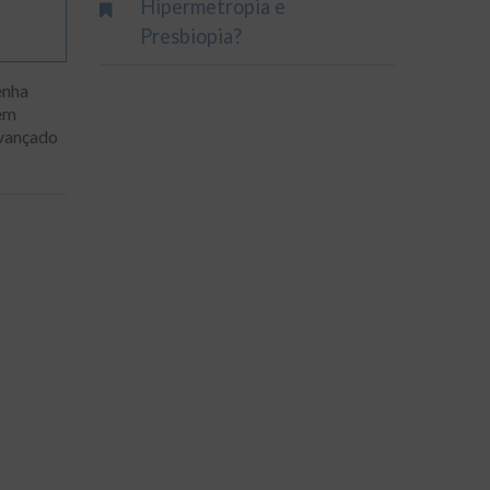
Hipermetropia e
Presbiopia?
enha
dem
avançado