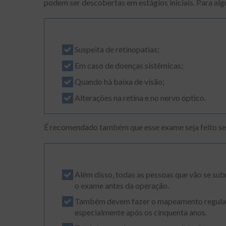
podem ser descobertas em estágios iniciais. Para alg
Suspeita de retinopatias;
Em caso de doenças sistêmicas;
Quando há baixa de visão;
Alterações na retina e no nervo óptico.
É recomendado também que esse exame seja feito sem
Além disso, todas as pessoas que vão se s
o exame antes da operação.
Também devem fazer o mapeamento regularm
especialmente após os cinquenta anos.