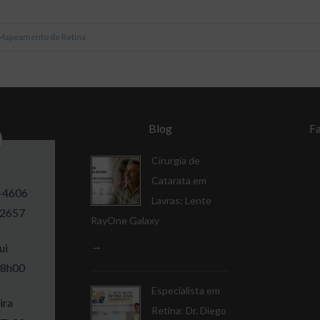
Mapeamento de Retina
Blog
F
Cirurgia de
Catarata em
-4606
Lavras: Lente
-2657
RayOne Galaxy
ui
18h00
Especialista em
ira
Retina: Dr. Diego