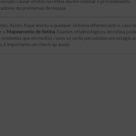
ssam causar efeitos na retina devem realizar o procedimento,
rtadores de problemas de miopia.
dos. Assim, fique atento a qualquer sintoma diferenciado e, caso t
r o
Mapeamento de Retina
. Exames oftalmológicos de rotina po
s evidentes que em muitos casos só serão percebidas em estágio 
o, é importante um check up anual.