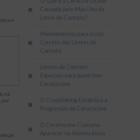
O Que é a Ceratite Ocular
Causada pelo Mau Uso da
Lente de Contato?
stica e
Mandamentos para o Uso
Correto das Lentes de
Contato
Lentes de Contato
Especiais para quem tem
Ceratocone
s
, má
O Crosslinking Estabiliza a
, por
Progressão do Ceratocone
O Ceratocone Costuma
Aparecer na Adolescência
doenças