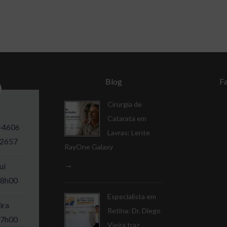
Blog
F
Cirurgia de
Catarata em
-4606
Lavras: Lente
-2657
RayOne Galaxy
ui
18h00
Especialista em
ira
Retina: Dr. Diego
17h00
Vieira traz