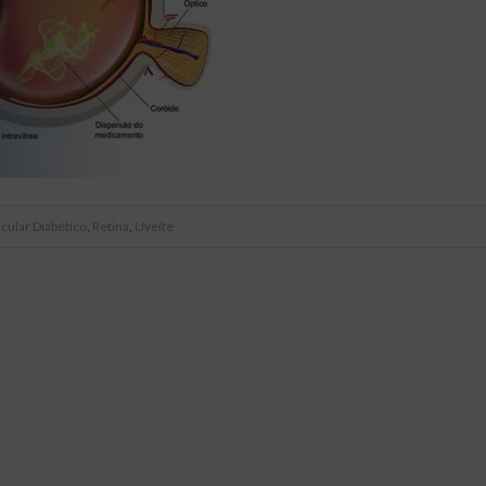
ular Diabético
,
Retina
,
Uveíte