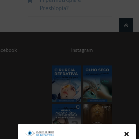
Presbiopia?
acebook
Instagram