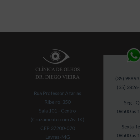
(35) 98893
(35) 3826
Rua Professor Azarias
Ribeiro, 350
Seg - Q
Sala 101 - Centro
08h00 às 
(Cruzamento com Av. JK)
Sexta-fe
CEP 37200-070
08h00 às 
Lavras-MG