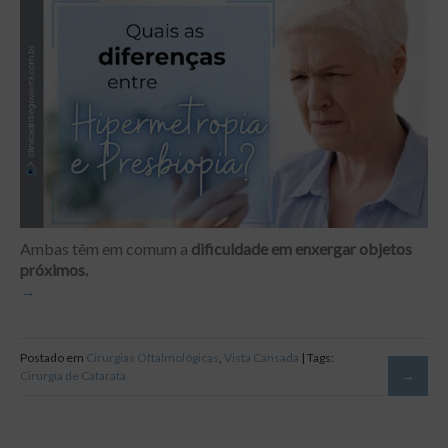
Ambas têm em comum a
dificuldade em enxergar objetos
próximos.
Postado em
Cirurgias Oftalmológicas
,
Vista Cansada
| Tags:
Cirurgia de Catarata